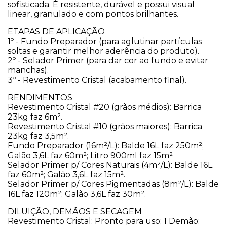
sofisticada. É resistente, durável e possui visual
linear, granulado e com pontos brilhantes.
​ETAPAS DE APLICAÇÃO
1º - Fundo Preparador (para aglutinar partículas
soltas e garantir melhor aderência do produto).
2º - Selador Primer (para dar cor ao fundo e evitar
manchas).
3º - Revestimento Cristal (acabamento final).
​RENDIMENTOS
Revestimento Cristal #20 (grãos médios): Barrica
23kg faz 6m².
Revestimento Cristal #10 (grãos maiores): Barrica
23kg faz 3,5m².
Fundo Preparador (16m²/L): Balde 16L faz 250m²;
Galão 3,6L faz 60m²; Litro 900ml faz 15m²
Selador Primer p/ Cores Naturais (4m²/L): Balde 16L
faz 60m²; Galão 3,6L faz 15m².
Selador Primer p/ Cores Pigmentadas (8m²/L): Balde
16L faz 120m²; Galão 3,6L faz 30m².
​DILUIÇÃO, DEMÃOS E SECAGEM
Revestimento Cristal: Pronto para uso; 1 Demão;