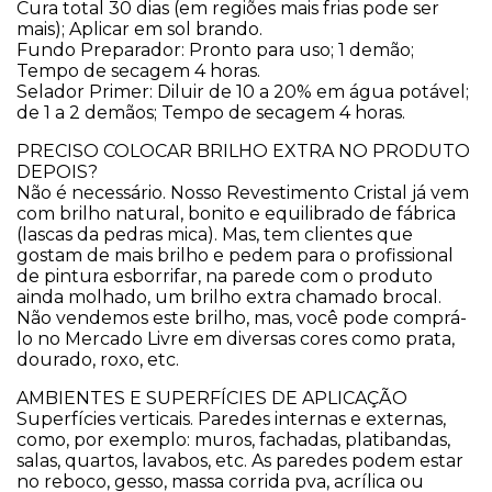
Cura total 30 dias (em regiões mais frias pode ser
mais); Aplicar em sol brando.
Fundo Preparador: Pronto para uso; 1 demão;
Tempo de secagem 4 horas.
Selador Primer: Diluir de 10 a 20% em água potável;
de 1 a 2 demãos; Tempo de secagem 4 horas.
PRECISO COLOCAR BRILHO EXTRA NO PRODUTO
DEPOIS?
Não é necessário. Nosso Revestimento Cristal já vem
com brilho natural, bonito e equilibrado de fábrica
(lascas da pedras mica). Mas, tem clientes que
gostam de mais brilho e pedem para o profissional
de pintura esborrifar, na parede com o produto
ainda molhado, um brilho extra chamado brocal.
Não vendemos este brilho, mas, você pode comprá-
lo no Mercado Livre em diversas cores como prata,
dourado, roxo, etc.
​AMBIENTES E SUPERFÍCIES DE APLICAÇÃO
Superfícies verticais. Paredes internas e externas,
como, por exemplo: muros, fachadas, platibandas,
salas, quartos, lavabos, etc. As paredes podem estar
no reboco, gesso, massa corrida pva, acrílica ou