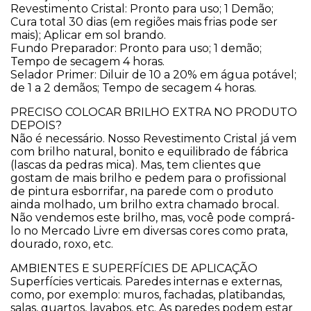
Revestimento Cristal: Pronto para uso; 1 Demão;
Cura total 30 dias (em regiões mais frias pode ser
mais); Aplicar em sol brando.
Fundo Preparador: Pronto para uso; 1 demão;
Tempo de secagem 4 horas.
Selador Primer: Diluir de 10 a 20% em água potável;
de 1 a 2 demãos; Tempo de secagem 4 horas.
PRECISO COLOCAR BRILHO EXTRA NO PRODUTO
DEPOIS?
Não é necessário. Nosso Revestimento Cristal já vem
com brilho natural, bonito e equilibrado de fábrica
(lascas da pedras mica). Mas, tem clientes que
gostam de mais brilho e pedem para o profissional
de pintura esborrifar, na parede com o produto
ainda molhado, um brilho extra chamado brocal.
Não vendemos este brilho, mas, você pode comprá-
lo no Mercado Livre em diversas cores como prata,
dourado, roxo, etc.
​AMBIENTES E SUPERFÍCIES DE APLICAÇÃO
Superfícies verticais. Paredes internas e externas,
como, por exemplo: muros, fachadas, platibandas,
salas, quartos, lavabos, etc. As paredes podem estar