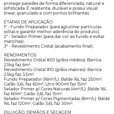
protege paredes de forma diferenciada, natural e
sofisticada. É resistente, durável e possui visual
linear, granulado e com pontos brilhantes.
​ETAPAS DE APLICAÇÃO
1º - Fundo Preparador (para aglutinar partículas
soltas e garantir melhor aderência do produto).
2º - Selador Primer (para dar cor ao fundo e evitar
manchas).
3º - Revestimento Cristal (acabamento final).
​RENDIMENTOS
Revestimento Cristal #20 (grãos médios): Barrica
23kg faz 6m².
Revestimento Cristal #10 (grãos maiores): Barrica
23kg faz 3,5m².
Fundo Preparador (16m²/L): Balde 16L faz 250m²;
Galão 3,6L faz 60m²; Litro 900ml faz 15m²
Selador Primer p/ Cores Naturais (4m²/L): Balde 16L
faz 60m²; Galão 3,6L faz 15m².
Selador Primer p/ Cores Pigmentadas (8m²/L): Balde
16L faz 120m²; Galão 3,6L faz 30m².
​DILUIÇÃO, DEMÃOS E SECAGEM