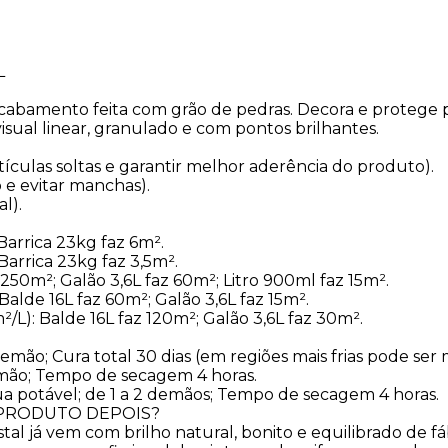
L
cabamento feita com grão de pedras. Decora e protege p
 visual linear, granulado e com pontos brilhantes.​
tículas soltas e garantir melhor aderência do produto).
o e evitar manchas).
l).
Barrica 23kg faz 6m².
Barrica 23kg faz 3,5m².
250m²; Galão 3,6L faz 60m²; Litro 900ml faz 15m².
Balde 16L faz 60m²; Galão 3,6L faz 15m².
L): Balde 16L faz 120m²; Galão 3,6L faz 30m².
emão; Cura total 30 dias (em regiões mais frias pode ser m
emão; Tempo de secagem 4 horas.
ua potável; de 1 a 2 demãos; Tempo de secagem 4 horas.
 PRODUTO DEPOIS?
al já vem com brilho natural, bonito e equilibrado de fáb