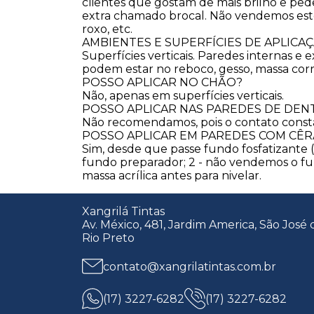
clientes que gostam de mais brilho e ped
extra chamado brocal. Não vendemos este
roxo, etc.
​AMBIENTES E SUPERFÍCIES DE APLICA
Superfícies verticais. Paredes internas e 
podem estar no reboco, gesso, massa corrid
​POSSO APLICAR NO CHÃO?
Não, apenas em superfícies verticais.
​POSSO APLICAR NAS PAREDES DE DEN
Não recomendamos, pois o contato const
​POSSO APLICAR EM PAREDES COM CÊ
Sim, desde que passe fundo fosfatizante (
fundo preparador; 2 - não vendemos o fund
massa acrílica antes para nivelar.
Xangrilá Tintas
Av. México, 481, Jardim America, São José 
Rio Preto
contato@xangrilatintas.com.br
(17) 3227-6282
(17) 3227-6282