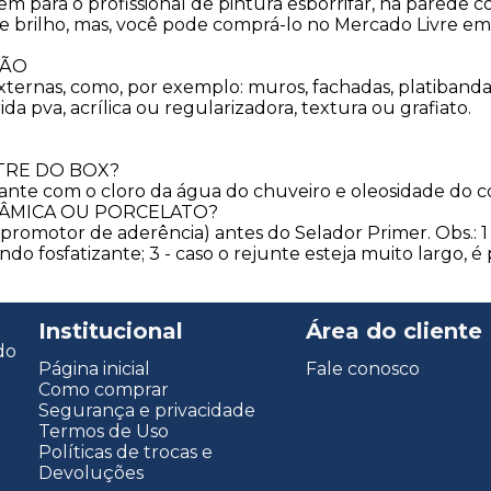
em para o profissional de pintura esborrifar, na parede
 brilho, mas, você pode comprá-lo no Mercado Livre em 
ÇÃO
externas, como, por exemplo: muros, fachadas, platibandas,
a pva, acrílica ou regularizadora, textura ou grafiato.
TRE DO BOX?
ante com o cloro da água do chuveiro e oleosidade do 
RÂMICA OU PORCELATO?
promotor de aderência) antes do Selador Primer. Obs.: 1 
o fosfatizante; 3 - caso o rejunte esteja muito largo, é
Institucional
Área do cliente
do
Página inicial
Fale conosco
Como comprar
Segurança e privacidade
Termos de Uso
Políticas de trocas e
Devoluções