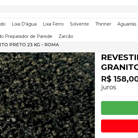
ado
Lixa D'água
Lixa Ferro
Solvente
Thinner
Aguarrás
o Preparador de Parede
Zarcão
TO PRETO 23 KG - ROMA
REVESTI
GRANITO
R$ 158,0
juros