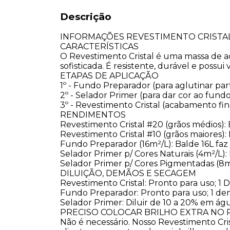
Descrição
INFORMAÇÕES REVESTIMENTO CRISTA
​CARACTERÍSTICAS
O Revestimento Cristal é uma massa de a
sofisticada. É resistente, durável e possui
​ETAPAS DE APLICAÇÃO
1º - Fundo Preparador (para aglutinar par
2º - Selador Primer (para dar cor ao fund
3º - Revestimento Cristal (acabamento fina
​RENDIMENTOS
Revestimento Cristal #20 (grãos médios): 
Revestimento Cristal #10 (grãos maiores): 
Fundo Preparador (16m²/L): Balde 16L faz 
Selador Primer p/ Cores Naturais (4m²/L): 
Selador Primer p/ Cores Pigmentadas (8m²/
DILUIÇÃO, DEMÃOS E SECAGEM
Revestimento Cristal: Pronto para uso; 1 D
Fundo Preparador: Pronto para uso; 1 d
Selador Primer: Diluir de 10 a 20% em ág
PRECISO COLOCAR BRILHO EXTRA NO
Não é necessário. Nosso Revestimento Crist