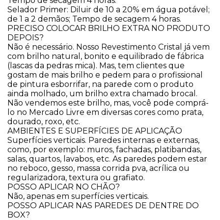
Tempo de secagem 4 horas.
Selador Primer: Diluir de 10 a 20% em água potável;
de 1 a 2 demãos; Tempo de secagem 4 horas.
PRECISO COLOCAR BRILHO EXTRA NO PRODUTO
DEPOIS?
Não é necessário. Nosso Revestimento Cristal já vem
com brilho natural, bonito e equilibrado de fábrica
(lascas da pedras mica). Mas, tem clientes que
gostam de mais brilho e pedem para o profissional
de pintura esborrifar, na parede com o produto
ainda molhado, um brilho extra chamado brocal.
Não vendemos este brilho, mas, você pode comprá-
lo no Mercado Livre em diversas cores como prata,
dourado, roxo, etc.
​AMBIENTES E SUPERFÍCIES DE APLICAÇÃO
Superfícies verticais. Paredes internas e externas,
como, por exemplo: muros, fachadas, platibandas,
salas, quartos, lavabos, etc. As paredes podem estar
no reboco, gesso, massa corrida pva, acrílica ou
regularizadora, textura ou grafiato.
​POSSO APLICAR NO CHÃO?
Não, apenas em superfícies verticais.
​POSSO APLICAR NAS PAREDES DE DENTRE DO
BOX?