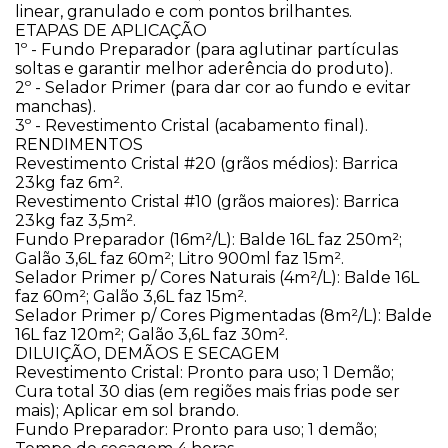
linear, granulado e com pontos brilhantes.​
​ETAPAS DE APLICAÇÃO
1º - Fundo Preparador (para aglutinar partículas
soltas e garantir melhor aderência do produto).
2º - Selador Primer (para dar cor ao fundo e evitar
manchas).
3º - Revestimento Cristal (acabamento final).
​RENDIMENTOS
Revestimento Cristal #20 (grãos médios): Barrica
23kg faz 6m².
Revestimento Cristal #10 (grãos maiores): Barrica
23kg faz 3,5m².
Fundo Preparador (16m²/L): Balde 16L faz 250m²;
Galão 3,6L faz 60m²; Litro 900ml faz 15m².
Selador Primer p/ Cores Naturais (4m²/L): Balde 16L
faz 60m²; Galão 3,6L faz 15m².
Selador Primer p/ Cores Pigmentadas (8m²/L): Balde
16L faz 120m²; Galão 3,6L faz 30m².
DILUIÇÃO, DEMÃOS E SECAGEM
Revestimento Cristal: Pronto para uso; 1 Demão;
Cura total 30 dias (em regiões mais frias pode ser
mais); Aplicar em sol brando.
Fundo Preparador: Pronto para uso; 1 demão;